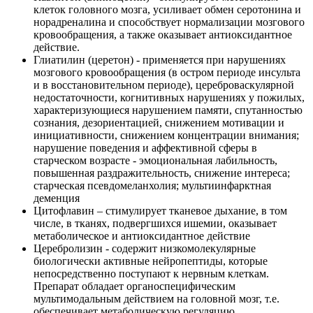
клеток головного мозга, усиливает обмен серотонина и
норадреналина и способствует нормализации мозгового
кровообращения, а также оказывает антиоксидантное
действие.
Глиатилин (церетон) - применяется при нарушениях
мозгового кровообращения (в остром периоде инсульта
и в восстановительном периоде), цереброваскулярной
недостаточности, когнитивных нарушениях у пожилых,
характеризующиеся нарушением памяти, спутанностью
сознания, дезориентацией, снижением мотивации и
инициативности, снижением концентрации внимания;
нарушение поведения и аффективной сферы в
старческом возрасте - эмоциональная лабильность,
повышенная раздражительность, снижение интереса;
старческая псевдомеланхолия; мультиинфарктная
деменция
Цитофлавин – стимулирует тканевое дыхание, в том
числе, в тканях, подвергшихся ишемии, оказывает
метаболическое и антиоксидантное действие
Церебролизин - содержит низкомолекулярные
биологически активные нейропептиды, которые
непосредственно поступают к нервным клеткам.
Препарат обладает органоспецифическим
мультимодальным действием на головной мозг, т.е.
обеспечивает метаболическую регуляцию,