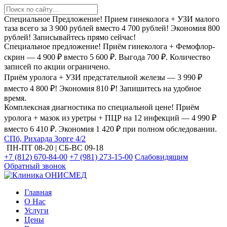
Специальное Предложение! Прием гинеколога + УЗИ малого
таза всего за 3 900 рублей вместо 4 700 рублей! Экономия 800
рублей! Записывайтесь прямо сейчас!
Специальное предложение! Приём гинеколога + Фемофлор-
скрин — 4 900 ₽ вместо 5 600 ₽. Выгода 700 ₽. Количество
записей по акции ограничено.
Приём уролога + УЗИ предстательной железы — 3 990 ₽
вместо 4 800 ₽! Экономия 810 ₽! Запишитесь на удобное
время.
Комплексная диагностика по специальной цене! Приём
уролога + мазок из уретры + ПЦР на 12 инфекций — 4 990 ₽
вместо 6 410 ₽. Экономия 1 420 ₽ при полном обследовании.
СПб, Рихарда Зорге 4/2
ПН-ПТ 08-20 | СБ-ВС 09-18
+7 (812) 670-84-00
+7 (981) 273-15-00
Слабовидящим
Обратный звонок
Главная
О Нас
Услуги
Цены