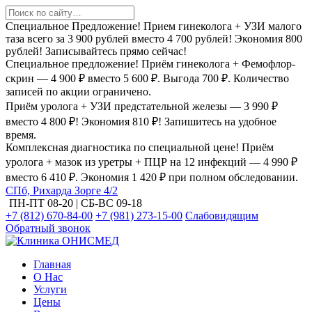
Специальное Предложение! Прием гинеколога + УЗИ малого
таза всего за 3 900 рублей вместо 4 700 рублей! Экономия 800
рублей! Записывайтесь прямо сейчас!
Специальное предложение! Приём гинеколога + Фемофлор-
скрин — 4 900 ₽ вместо 5 600 ₽. Выгода 700 ₽. Количество
записей по акции ограничено.
Приём уролога + УЗИ предстательной железы — 3 990 ₽
вместо 4 800 ₽! Экономия 810 ₽! Запишитесь на удобное
время.
Комплексная диагностика по специальной цене! Приём
уролога + мазок из уретры + ПЦР на 12 инфекций — 4 990 ₽
вместо 6 410 ₽. Экономия 1 420 ₽ при полном обследовании.
СПб, Рихарда Зорге 4/2
ПН-ПТ 08-20 | СБ-ВС 09-18
+7 (812) 670-84-00
+7 (981) 273-15-00
Слабовидящим
Обратный звонок
Главная
О Нас
Услуги
Цены